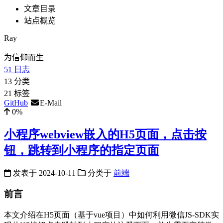
文章目录
站点概览
Ray
为信仰而生
51
日志
13
分类
21
标签
GitHub
E-Mail
0%
小程序webview嵌入的H5页面，点击按
钮，跳转到小程序的指定页面
发表于
2024-10-11
分类于
前端
前言
本文介绍在H5页面（基于vue项目）中如何利用微信JS-SDK实