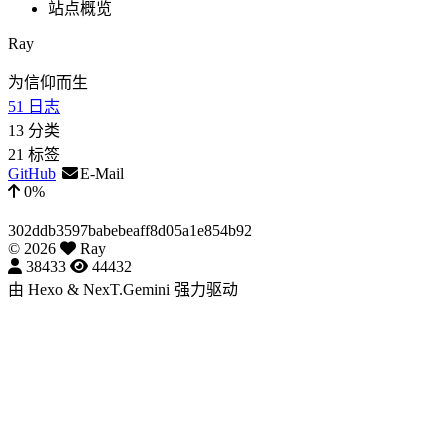
站点概览
Ray
为信仰而生
51
日志
13
分类
21
标签
GitHub
E-Mail
0%
302ddb3597babebeaff8d05a1e854b92
©
2026
Ray
38433
44432
由
Hexo
&
NexT.Gemini
强力驱动